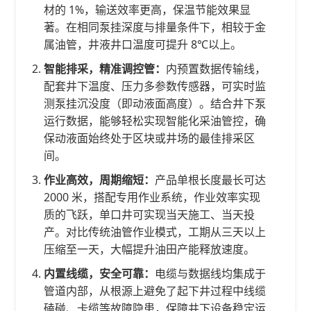
材的 1%，输送效率更高，保温节能效果显
著。在相同泵挂深度与排量条件下，相较于金
属油管，井液井口温度可提升 8℃以上。
智能排采，精准调控管：
内预置数据传输线，
配套井下温度、压力多参数传感器，可实时监
测泵挂沉没度（即动液面高度）。结合井下泵
运行数据，能够轻松实现智能化采油管控，确
保动液面始终处于区块或井场的最佳排采区
间。
作业高效，周期缩短：
产品单根长度最长可达
2000 米，搭配专用作业系统，作业效率实现
质的飞跃，单口井可实现当天施工、当天投
产。对比传统油管作业模式，工期从三天以上
压缩至一天，大幅提升油田产能释放速度。
内置线缆，安全可靠：
电缆与数据线均集成于
管道内部，从根源上避免了起下井过程中线缆
磕碰、卡缆等故障隐患，保障井下设备稳定运