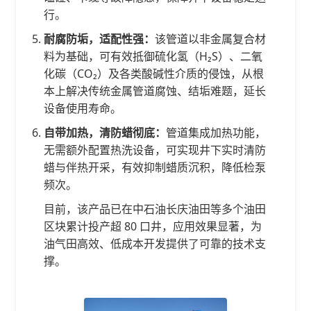
行。
耐腐防垢，适配性强：
该管道以非金属复合材
料为基础，可有效抵御硫化氢（H₂S）、二氧
化碳（CO₂）及各类酸碱性介质的侵蚀，从根
本上解决传统金属管道腐蚀、结垢难题，延长
设备使用寿命。
自带加热，清防蜡彻底：
管道集成加热功能，
无需额外配置热洗设备，可实现井下实时清防
蜡与伴热开采，有效抑制蜡质沉积，降低检泵
频次。
目前，该产品已在中石油长庆油田等多个油田
区块累计投产超 80 口井，应用效果显著，为
油气田高效、低成本开发提供了可靠的技术支
撑。